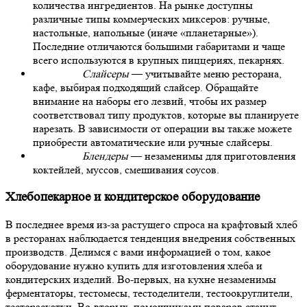
количества ингредиентов. На рынке доступны
различные типы коммерческих миксеров: ручные,
настольные, напольные (иначе «планетарные»).
Последние отличаются большими габаритами и чаще
всего используются в крупных пиццериях, пекарнях.
Слайсеры
— учитывайте меню
ресторана,
кафе,
выбирая подходящий слайсер. Обращайте
внимание на наборы его лезвий, чтобы их размер
соответствовал типу продуктов, которые вы планируете
нарезать. В зависимости от операции вы также можете
приобрести автоматические или ручные слайсеры.
Блендеры
— незаменимы для приготовления
коктейлей, муссов, смешивания соусов.
Хлебопекарное и кондитерское оборудование
В последнее время из-за растущего спроса на крафтовый хлеб
в ресторанах наблюдается тенденция внедрения собственных
производств. Делимся с вами информацией о том,
какое
оборудование
нужно
купить для изготовления хлеба и
кондитерских изделий. Во-первых, на кухне незаменимы
ферментаторы, тестомесы, тестоделители, тестоокруглители,
тестораскатки. Во-вторых, помощниками поваров станут