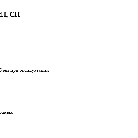
иП, СП
блем при эксплуатации
лодных