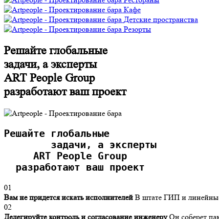
Кафе
Детские пространства
Резорты
Р
ешайте глобальные
задачи, а эксперты
ART People Group
разработают ваш проект
Р
ешайте глобальные
        задачи, а эксперты
     ART People Group
  разработают ваш проект
01
Вам не придется искать исполнителей
В штате ГИП и линейны
02
Делегируйте контроль и согласование инженеру
Он соберет пак