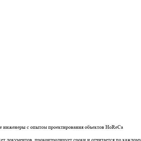
е инженеры с опытом проектирования объектов HoReCa
ет документов, проконтролирует сроки и отчитается по каждому