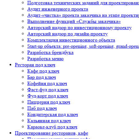
Подготовка технических заданий для проектирован
Аудит инженерного проекта
Аудит-«чистка» проекта заказчика на этапе проект
Выполнение функций «Службы заказчика»
Авторский надзор по инвестиционному проекту
Авторский надзор по дизайн-проекту
Комплектация инвестиционного объекта
Start-up объекта: pre-opening, soft-opening, grand-open
Разработка брендбука
Разработка меню
Ресторан под ключ
Кафе под ключ
Бар под ключ
Кофейня под ключ
Фаст-фуд под ключ
Фуд-корт под ключ
Пиццерия под ключ
Паб под ключ
Кондитерская под ключ
Кальянная под ключ
Караоке-клуб под ключ
Проектирование ресторанов, кафе