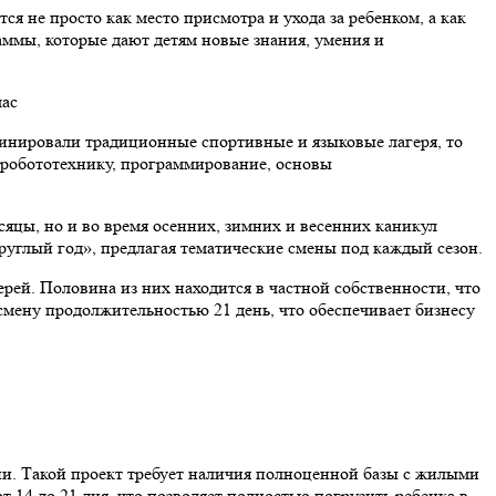
 не просто как место присмотра и ухода за ребенком, а как
аммы, которые дают детям новые знания, умения и
минировали традиционные спортивные и языковые лагеря, то
т робототехнику, программирование, основы
сяцы, но и во время осенних, зимних и весенних каникул
руглый год», предлагая тематические смены под каждый сезон.
ерей. Половина из них находится в частной собственности, что
смену продолжительностью 21 день, что обеспечивает бизнесу
ии. Такой проект требует наличия полноценной базы с жилыми
14 до 21 дня, что позволяет полностью погрузить ребенка в