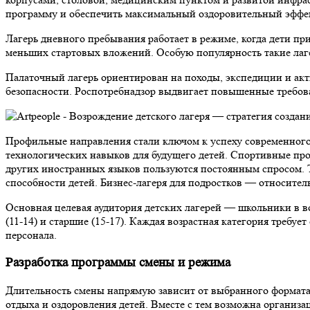
программу и обеспечить максимальный оздоровительный эффе
Лагерь дневного пребывания работает в режиме, когда дети пр
меньших стартовых вложений. Особую популярность такие лаге
Палаточный лагерь ориентирован на походы, экспедиции и ак
безопасности. Роспотребнадзор выдвигает повышенные требова
Профильные направления стали ключом к успеху современного
технологических навыков для будущего детей. Спортивные про
других иностранных языков пользуются постоянным спросом. Т
способности детей. Бизнес-лагеря для подростков — относител
Основная целевая аудитория детских лагерей — школьники в во
(11-14) и старшие (15-17). Каждая возрастная категория треб
персонала.
Разработка программы смены и режима
Длительность смены напрямую зависит от выбранного формата 
отдыха и оздоровления детей. Вместе с тем возможна организа