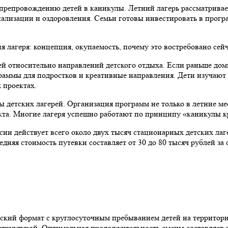
репровождению детей в каникулы. Летний лагерь рассматривается
иализации и оздоровления. Семьи готовы инвестировать в прогр
ей относительно направлений детского отдыха. Если раньше до
ограммы для подростков и креативные направления. Дети изучаю
 проектах.
 детских лагерей. Организация программ не только в летние ме
екта. Многие лагеря успешно работают по принципу «каникулы к
сии действует всего около двух тысяч стационарных детских лаг
няя стоимость путевки составляет от 30 до 80 тысяч рублей за 
еский формат с круглосуточным пребыванием детей на территор
руктурой. Оптимальная продолжительность смены составляет от 