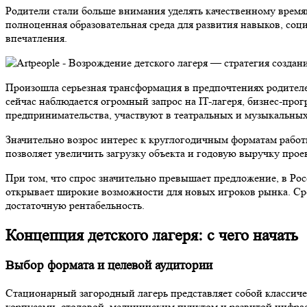
Родители стали больше внимания уделять качественному времяп
полноценная образовательная среда для развития навыков, соц
впечатления.
Произошла серьезная трансформация в предпочтениях родител
сейчас наблюдается огромный запрос на IT-лагеря, бизнес-пр
предпринимательства, участвуют в театральных и музыкальных
Значительно возрос интерес к круглогодичным форматам работы
позволяет увеличить загрузку объекта и годовую выручку про
При том, что спрос значительно превышает предложение, в Рос
открывает широкие возможности для новых игроков рынка. Сред
достаточную рентабельность.
Концепция детского лагеря: с чего начать
Выбор формата и целевой аудитории
Стационарный загородный лагерь представляет собой классич
корпусами, столовой, медицинским пунктом и развитой инфраст