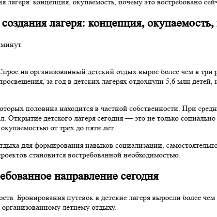
я лагеря: концепция, окупаемость, почему это востребовано сей
создания лагеря: концепция, окупаемость,
 минут
Спрос на организованный детский отдых вырос более чем в три р
росвещения, за год в детских лагерях отдохнули 5,6 млн детей
оторых половина находится в частной собственности. При средне
л. Открытие детского лагеря сегодня — это не только социаль
окупаемостью от трех до пяти лет.
ыха для формирования навыков социализации, самостоятельност
проектов становится востребованной необходимостью.
ебованное направление сегодня
оста. Бронирования путевок в детские лагеря выросли более чем
 организованному летнему отдыху.