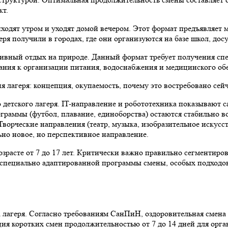
кт.
иходят утром и уходят домой вечером. Этот формат предъявляет 
ря получили в городах, где они организуются на базе школ, до
тивный отдых на природе. Данный формат требует получения сп
ния к организации питания, водоснабжения и медицинского обе
 детского лагеря. IT-направление и робототехника показывают
граммы (футбол, плавание, единоборства) остаются стабильно в
ворческие направления (театр, музыка, изобразительное искусс
ьно новое, но перспективное направление.
зрасте от 7 до 17 лет. Критически важно правильно сегментиров
ует специально адаптированной программы смены, особых подходо
лагеря. Согласно требованиям СанПиН, оздоровительная смена 
ция коротких смен продолжительностью от 7 до 14 дней для орга