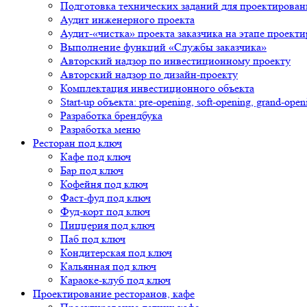
Подготовка технических заданий для проектирован
Аудит инженерного проекта
Аудит-«чистка» проекта заказчика на этапе проект
Выполнение функций «Службы заказчика»
Авторский надзор по инвестиционному проекту
Авторский надзор по дизайн-проекту
Комплектация инвестиционного объекта
Start-up объекта: pre-opening, soft-opening, grand-open
Разработка брендбука
Разработка меню
Ресторан под ключ
Кафе под ключ
Бар под ключ
Кофейня под ключ
Фаст-фуд под ключ
Фуд-корт под ключ
Пиццерия под ключ
Паб под ключ
Кондитерская под ключ
Кальянная под ключ
Караоке-клуб под ключ
Проектирование ресторанов, кафе