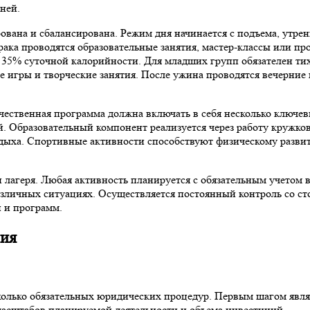
ней.
рована и сбалансирована. Режим дня начинается с подъема, утре
рака проводятся образовательные занятия, мастер-классы или п
35% суточной калорийности. Для младших групп обязателен тих
 игры и творческие занятия. После ужина проводятся вечерние 
чественная программа должна включать в себя несколько ключев
ей. Образовательный компонент реализуется через работу кружк
ыха. Спортивные активности способствуют физическому развит
и лагеря. Любая активность планируется с обязательным учетом
азличных ситуациях. Осуществляется постоянный контроль со с
 и программ.
ния
сколько обязательных юридических процедур. Первым шагом явл
масштабов планируемой деятельности и объема инвестиций.