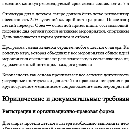
весенних каникул рекомендуемый срок смены составляет от 7 д
Структура дня в детском лагере должна быть четко регламенти
обеспечивать 25% суточной калорийности рациона. После завт
легкий перекус. Обед — основной прием пищи, составляющий 
половине дня организуются активные мероприятия, спортивные
День завершается вторым ужином и отбоем.
Программа смены является сердцем любого детского лагеря. Ка
ролевую игру, которая объединяет все мероприятия общей иде
мероприятия обеспечивают развлекательную составляющую отд
художественный потенциал каждого ребенка.
Безопасность как основа пронизывает все аспекты деятельност
регулярные инструктажи для детей по правилам поведения в р
круглосуточное медицинское сопровождение всех мероприятий
Юридические и документальные требова
Регистрация и организационно-правовая форма
Для старта проекта детского лагеря необходимо выполнить не
общества с ограниченной ответственностью в зависимости от 