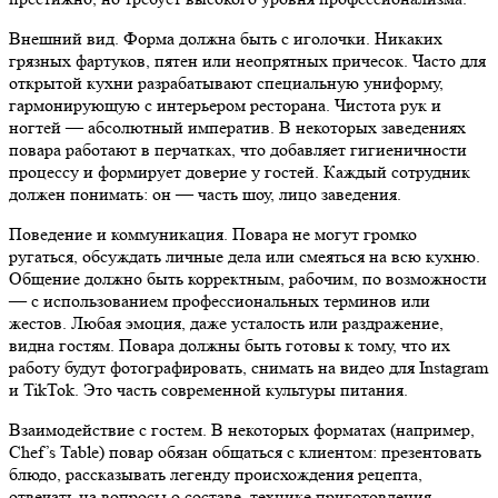
Внешний вид. Форма должна быть с иголочки. Никаких
грязных фартуков, пятен или неопрятных причесок. Часто для
открытой кухни разрабатывают специальную униформу,
гармонирующую с интерьером ресторана. Чистота рук и
ногтей — абсолютный императив. В некоторых заведениях
повара работают в перчатках, что добавляет гигиеничности
процессу и формирует доверие у гостей. Каждый сотрудник
должен понимать: он — часть шоу, лицо заведения.
Поведение и коммуникация. Повара не могут громко
ругаться, обсуждать личные дела или смеяться на всю кухню.
Общение должно быть корректным, рабочим, по возможности
— с использованием профессиональных терминов или
жестов. Любая эмоция, даже усталость или раздражение,
видна гостям. Повара должны быть готовы к тому, что их
работу будут фотографировать, снимать на видео для Instagram
и TikTok. Это часть современной культуры питания.
Взаимодействие с гостем. В некоторых форматах (например,
Chef’s Table) повар обязан общаться с клиентом: презентовать
блюдо, рассказывать легенду происхождения рецепта,
отвечать на вопросы о составе, технике приготовления,