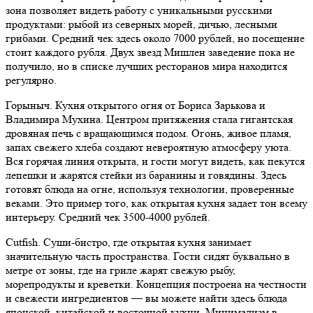
зона позволяет видеть работу с уникальными русскими
продуктами: рыбой из северных морей, дичью, лесными
грибами. Средний чек здесь около 7000 рублей, но посещение
стоит каждого рубля. Двух звезд Мишлен заведение пока не
получило, но в списке лучших ресторанов мира находится
регулярно.
Горыныч. Кухня открытого огня от Бориса Зарькова и
Владимира Мухина. Центром притяжения стала гигантская
дровяная печь с вращающимся подом. Огонь, живое пламя,
запах свежего хлеба создают невероятную атмосферу уюта.
Вся горячая линия открыта, и гости могут видеть, как пекутся
лепешки и жарятся стейки из баранины и говядины. Здесь
готовят блюда на огне, используя технологии, проверенные
веками. Это пример того, как открытая кухня задает тон всему
интерьеру. Средний чек 3500-4000 рублей.
Cutfish. Суши-бистро, где открытая кухня занимает
значительную часть пространства. Гости сидят буквально в
метре от зоны, где на гриле жарят свежую рыбу,
морепродукты и креветки. Концепция построена на честности
и свежести ингредиентов — вы можете найти здесь блюда
японской, китайской и восточной кухни. Минимализм в