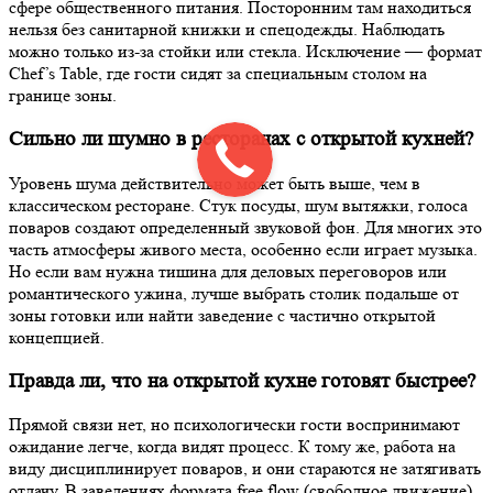
сфере общественного питания. Посторонним там находиться
нельзя без санитарной книжки и спецодежды. Наблюдать
можно только из-за стойки или стекла. Исключение — формат
Chef’s Table, где гости сидят за специальным столом на
границе зоны.
Сильно ли шумно в ресторанах с открытой кухней?
Уровень шума действительно может быть выше, чем в
классическом ресторане. Стук посуды, шум вытяжки, голоса
поваров создают определенный звуковой фон. Для многих это
часть атмосферы живого места, особенно если играет музыка.
Но если вам нужна тишина для деловых переговоров или
романтического ужина, лучше выбрать столик подальше от
зоны готовки или найти заведение с частично открытой
концепцией.
Правда ли, что на открытой кухне готовят быстрее?
Прямой связи нет, но психологически гости воспринимают
ожидание легче, когда видят процесс. К тому же, работа на
виду дисциплинирует поваров, и они стараются не затягивать
отдачу. В заведениях формата free flow (свободное движение)