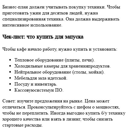
Бизнес-план
должен учитывать покупку техники. Чтобы
приготовить ужин для десятков людей, нужна
специализированная техника. Она должна выдерживать
интенсивное
использование
.
Чек-лист: что купить для запуска
Чтобы
кафе
начало работу, нужно
купить
и установить:
Тепловое оборудование (плиты, печи).
Холодильные камеры для хранения
продуктов
.
Нейтральное оборудование (столы, мойки).
Мебель
для зала и
детской
.
Посуду и инвентарь.
Кассовую
систему
и ПО.
Совет: изучите предложения на
рынке
.
Цена
может
отличаться. Проконсультируйтесь с шефом о мощностях,
чтобы не переплатить. Иногда выгодно
купить
б/у технику
хорошего
качества
или взять в лизинг, чтобы снизить
стартовые
расходы
.