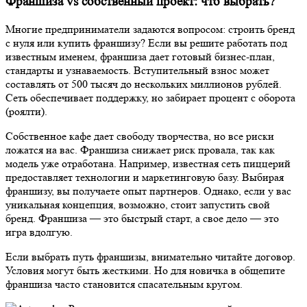
Франшиза vs собственный проект: что выбрать?
Многие предприниматели задаются
вопросом
: строить бренд
с нуля или
купить франшизу
? Если вы решите работать под
известным именем,
франшиза
дает готовый
бизнес-план
,
стандарты и узнаваемость. Вступительный взнос может
составлять от 500 тысяч до нескольких миллионов
рублей
.
Сеть
обеспечивает поддержку, но забирает процент с оборота
(роялти).
Собственное
кафе
дает свободу творчества, но все риски
ложатся на вас.
Франшиза
снижает риск провала, так как
модель уже отработана.
Например
, известная
сеть
пиццерий
предоставляет технологии и маркетинговую базу. Выбирая
франшизу
, вы получаете опыт партнеров. Однако, если у вас
уникальная концепция, возможно, стоит
запустить
свой
бренд.
Франшиза
— это быстрый старт, а свое дело — это
игра вдолгую.
Если
выбрать
путь
франшизы
, внимательно читайте
договор
.
Условия могут быть жесткими. Но для новичка в
общепите
франшиза
часто становится спасательным кругом.