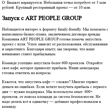
О: Бюджет варьируется. Небольшая
точка
потребует от 3 млн
рублей
. Крупный
ресторанный
проект — от 10 млн.
Запуск с ART PEOPLE GROUP
Наблюдается интерес к формату family-friendly. Мы поможем с
написанием
бизнес-плана
, заключением
договора аренды
.
Компания ART PEOPLE GROUP готова помочь запустить
проект с нуля. Успех
зависит
от расположения, обслуживания
и маркетинга. Благодаря опыту, мы уверены, что ваше
начинание станет
прибыльным
.
Команда успешно запустила более 600 проектов. Откройте
свое
кафе
, которое приносит
прибыль
. Наши менеджеры
готовы ответить на
вопросы
.
Кажется, что запустить
кафе
— сложно? Многие теряют
деньги на ошибках. Если хотите получать
прибыль
с первого
дня — нужна поддержка. Мы используем опыт: 600+
проектов, от
поиска
площади до
систем
безопасности. Не
надо
делать
всё в одиночку — добавьте профессионалов в
команду.