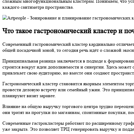
сложным многофункциональным кластерам. Понимаем, что успе
каждого сантиметра пространства.
Что такое гастрономический кластер и по
Современный гастрономический кластер кардинально отличается
общей посадочной зоной, то сегодня речь идёт о сложной экос
Принципиальная разница заключается в подходе к формирован
строится вокруг идеи дополняемости и синергии. Здесь может с
привлекает свою аудиторию, но вместе они создают пространс
Гастрономический кластер становится якорным элементом торг
провести деловую встречу или семейный ужин. Это принципиа
планируют визит заранее.
Влияние на общую выручку торгового центра трудно переоцени
они тратят на прогулки по магазинам, спонтанные покупки, 
Современные гастрокластеры работают по расширенному графику
уже закрыта. Это позволяет ТРЦ генерировать выручку и подде