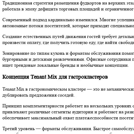
Традиционная стратегия размещения фудкортов на верхних этаж
работала в эпоху дефицита торговых площадей и ограниченног
Современный подход кардинально изменился. Многие успешные
автономные потоки посетителей, которые приходят специально 
Создание естественных путей движения гостей требует детальн
произвести оплату, где получить готовую еду, где найти своб
Зонирование по типам кухонь и форматам обслуживания помога
бургерными и детскими развлечениями. Офисные сотрудники п
ищет трендовые локальные бренды и необычные концепции.
Концепция Tenant Mix для гастрокластеров
Tenant Mix в гастрономическом кластере — это не механически
дублировать предложения соседей.
Принцип комплементарности работает на нескольких уровнях од
привлекают различные сегменты аудитории и работают на раз
обеспечивает максимальный охват платежеспособности посети
Третий уровень — форматы обслуживания. Быстрое самообслужив