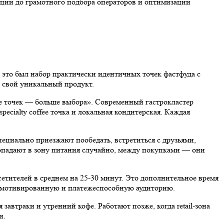
ации до грамотного подбора операторов и оптимизации
 это был набор практически идентичных точек фастфуда с
и свой уникальный продукт.
е точек — больше выбора». Современный гастрокластер
ecialty coffee точка и локальная кондитерская. Каждая
ециально приезжают пообедать, встретиться с друзьями,
опадают в зону питания случайно, между покупками — они
етителей в среднем на 25-30 минут. Это дополнительное время
е мотивированную и платежеспособную аудиторию.
втраки и утренний кофе. Работают позже, когда retail-зона
и.