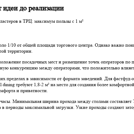
 идеи до реализации
оло 1/10 от общей площади торгового центра. Однако важно пони
той территории.
положение посадочных мест и размещение точек операторов по 
нную конкуренцию между операторами, что положительно влияет 
х пределах в зависимости от формата заведений. Для фастфуд-оп
 dining требуют 1,8-2 м² на место для создания более комфортн
омфорта и приватности.
 часы. Минимальная ширина прохода между столами составляет 7
а в периоды максимальной загрузки. Узкие проходы создают зат