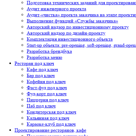
Подготовка технических заданий для проектирован
Аудит инженерного проекта
Аудит-«чистка» проекта заказчика на этапе проект
Выполнение функций «Службы заказчика»
Авторский надзор по инвестиционному проекту
Авторский надзор по дизайн-проекту
Комплектация инвестиционного объекта
Start-up объекта: pre-opening, soft-opening, grand-open
Разработка брендбука
Разработка меню
Ресторан под ключ
Кафе под ключ
Бар под ключ
Кофейня под ключ
Фаст-фуд под ключ
Фуд-корт под ключ
Пиццерия под ключ
Паб под ключ
Кондитерская под ключ
Кальянная под ключ
Караоке-клуб под ключ
Проектирование ресторанов, кафе