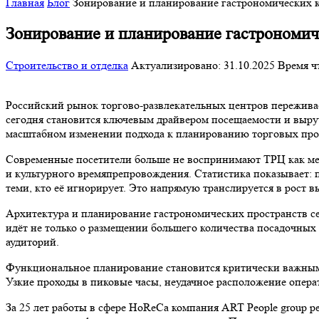
Главная
Блог
Зонирование и планирование гастрономических к
Зонирование и планирование гастрономиче
Строительство и отделка
Актуализировано: 31.10.2025
Время ч
Российский рынок торгово-развлекательных центров пережива
сегодня становится ключевым драйвером посещаемости и выруч
масштабном изменении подхода к планированию торговых про
Современные посетители больше не воспринимают ТРЦ как мес
и культурного времяпрепровождения. Статистика показывает: п
теми, кто её игнорирует. Это напрямую транслируется в рост в
Архитектура и планирование гастрономических пространств с
идёт не только о размещении большего количества посадочных м
аудиторий.
Функциональное планирование становится критически важным 
Узкие проходы в пиковые часы, неудачное расположение опера
За 25 лет работы в сфере HoReCa компания ART People group 