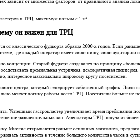
х зависит от множества факторов: от правильного анализа лок
чему он важен для ТРЦ
 от классического фудкорта образца 2000-х годов. Если раньше
истеме, где каждый оператор имеет свою нишу, свою аудиторию 
ию концепции. Старый фудкорт создавался по принципу «больш
оседствовать премиальная устричная, демократичная пиццерия, sp
тво, интересное максимально широкому кругу посетителей.
ового центра, который генерирует собственный трафик. Люди сп
льно меняет логику работы всего ТРЦ. Посетители больше не п
ть. Успешный гастрокластер увеличивает время пребывания пос
посещение развлекательных зон. Арендаторы ТРЦ получают боле
. Многие открываются раньше основных магазинов, предлагая за
рживать активность в течение большего количества часов в сутк