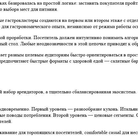
ах базировалась на простой логике: заставить покупателя пройт
о выбора мест для питания.
 гастрокластеры создаются на первом или втором этаже с отде
для гастрономического опыта, независимо от режима работы осн
ой проработки. Посетитель должен интуитивно понимать алгоритм
одный стол. Любые неоднозначности в этой цепочке приводят к 
ет разным целевым аудиториям быстро ориентироваться в прост
редпочитают быстрые форматы с здоровой едой — салатные бар
й набор арендаторов, а тщательно сбалансированная экосистема
новременно. Первый уровень — разнообразие кухонь. Итальянска
ные поводы потребления. Второй уровень — ценовые сегменты.
телей.
ание для торопящихся посетителей, comfortable casual для несп