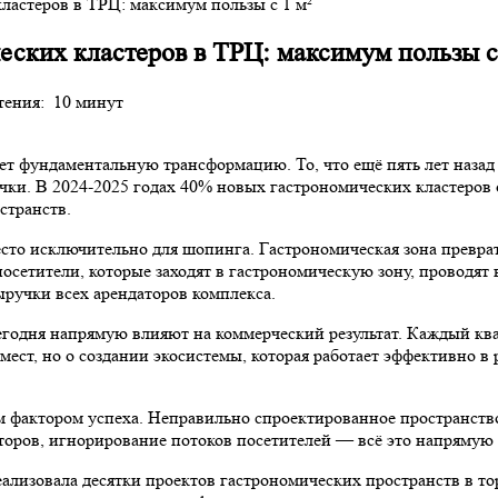
ластеров в ТРЦ: максимум пользы с 1 м²
ских кластеров в ТРЦ: максимум пользы с
тения:
10 минут
ет фундаментальную трансформацию. То, что ещё пять лет наза
ки. В 2024-2025 годах 40% новых гастрономических кластеров о
странств.
то исключительно для шопинга. Гастрономическая зона преврат
осетители, которые заходят в гастрономическую зону, проводят
ыручки всех арендаторов комплекса.
егодня напрямую влияют на коммерческий результат. Каждый ква
ест, но о создании экосистемы, которая работает эффективно в 
фактором успеха. Неправильно спроектированное пространство
торов, игнорирование потоков посетителей — всё это напрямую 
реализовала десятки проектов гастрономических пространств в 