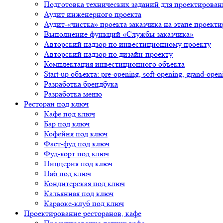
Подготовка технических заданий для проектирован
Аудит инженерного проекта
Аудит-«чистка» проекта заказчика на этапе проект
Выполнение функций «Службы заказчика»
Авторский надзор по инвестиционному проекту
Авторский надзор по дизайн-проекту
Комплектация инвестиционного объекта
Start-up объекта: pre-opening, soft-opening, grand-open
Разработка брендбука
Разработка меню
Ресторан под ключ
Кафе под ключ
Бар под ключ
Кофейня под ключ
Фаст-фуд под ключ
Фуд-корт под ключ
Пиццерия под ключ
Паб под ключ
Кондитерская под ключ
Кальянная под ключ
Караоке-клуб под ключ
Проектирование ресторанов, кафе