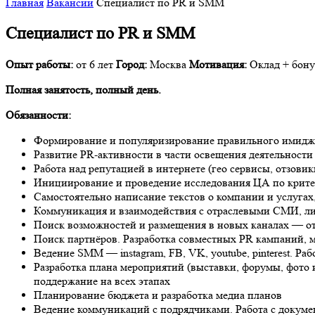
Главная
Вакансии
Специалист по PR и SMM
Специалист по PR и SMM
Опыт работы:
от 6 лет
Город:
Москва
Мотивация:
Оклад + бону
Полная занятость, полный день.
Обязанности:
Формирование и популяризирование правильного имиджа 
Развитие PR-активности в части освещения деятельност
Работа над репутацией в интернете (гео сервисы, отзовик
Инициирование и проведение исследования ЦА по критер
Самостоятельно написание текстов о компании и услугах,
Коммуникация и взаимодействия с отраслевыми СМИ, ли
Поиск возможностей и размещения в новых каналах — от
Поиск партнёров. Разработка совместных PR кампаний, 
Ведение SMM — instagram, FB, VK, youtube, pinterest. Раб
Разработка плана мероприятий (выставки, форумы, фото 
поддержание на всех этапах
Планирование бюджета и разработка медиа планов
Ведение коммуникаций с подрядчиками. Работа с докуме