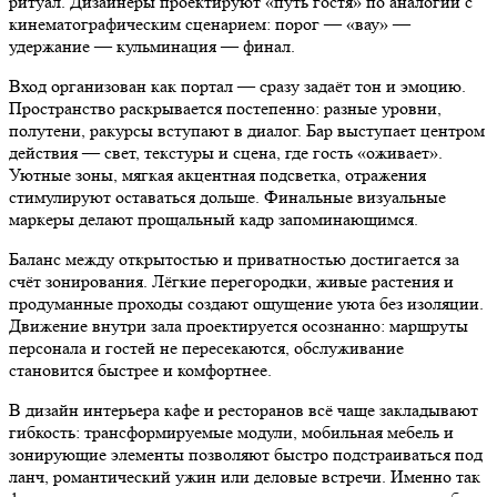
ритуал. Дизайнеры проектируют «путь гостя» по аналогии с
кинематографическим сценарием: порог — «вау» —
удержание — кульминация — финал.
Вход организован как портал — сразу задаёт тон и эмоцию.
Пространство раскрывается постепенно: разные уровни,
полутени, ракурсы вступают в диалог. Бар выступает центром
действия — свет, текстуры и сцена, где гость «оживает».
Уютные зоны, мягкая акцентная подсветка, отражения
стимулируют оставаться дольше. Финальные визуальные
маркеры делают прощальный кадр запоминающимся.
Баланс между открытостью и приватностью достигается за
счёт зонирования. Лёгкие перегородки, живые растения и
продуманные проходы создают ощущение уюта без изоляции.
Движение внутри зала проектируется осознанно: маршруты
персонала и гостей не пересекаются, обслуживание
становится быстрее и комфортнее.
В дизайн интерьера кафе и ресторанов всё чаще закладывают
гибкость: трансформируемые модули, мобильная мебель и
зонирующие элементы позволяют быстро подстраиваться под
ланч, романтический ужин или деловые встречи. Именно так