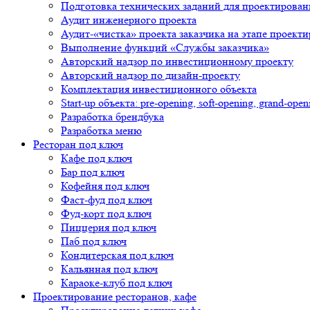
Подготовка технических заданий для проектирован
Аудит инженерного проекта
Аудит-«чистка» проекта заказчика на этапе проект
Выполнение функций «Службы заказчика»
Авторский надзор по инвестиционному проекту
Авторский надзор по дизайн-проекту
Комплектация инвестиционного объекта
Start-up объекта: pre-opening, soft-opening, grand-open
Разработка брендбука
Разработка меню
Ресторан под ключ
Кафе под ключ
Бар под ключ
Кофейня под ключ
Фаст-фуд под ключ
Фуд-корт под ключ
Пиццерия под ключ
Паб под ключ
Кондитерская под ключ
Кальянная под ключ
Караоке-клуб под ключ
Проектирование ресторанов, кафе