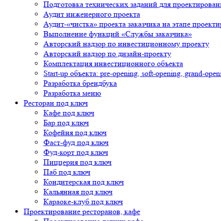
Подготовка технических заданий для проектирован
Аудит инженерного проекта
Аудит-«чистка» проекта заказчика на этапе проект
Выполнение функций «Службы заказчика»
Авторский надзор по инвестиционному проекту
Авторский надзор по дизайн-проекту
Комплектация инвестиционного объекта
Start-up объекта: pre-opening, soft-opening, grand-open
Разработка брендбука
Разработка меню
Ресторан под ключ
Кафе под ключ
Бар под ключ
Кофейня под ключ
Фаст-фуд под ключ
Фуд-корт под ключ
Пиццерия под ключ
Паб под ключ
Кондитерская под ключ
Кальянная под ключ
Караоке-клуб под ключ
Проектирование ресторанов, кафе