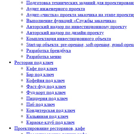
Подготовка технических заданий для проектирован
Аудит инженерного проекта
Аудит-«чистка» проекта заказчика на этапе проект
Выполнение функций «Службы заказчика»
Авторский надзор по инвестиционному проекту
Авторский надзор по дизайн-проекту
Комплектация инвестиционного объекта
Start-up объекта: pre-opening, soft-opening, grand-open
Разработка брендбука
Разработка меню
Ресторан под ключ
Кафе под ключ
Бар под ключ
Кофейня под ключ
Фаст-фуд под ключ
Фуд-корт под ключ
Пиццерия под ключ
Паб под ключ
Кондитерская под ключ
Кальянная под ключ
Караоке-клуб под ключ
Проектирование ресторанов, кафе