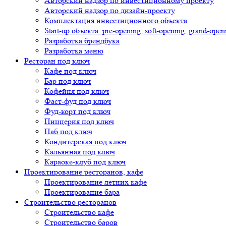
Авторский надзор по инвестиционному проекту
Авторский надзор по дизайн-проекту
Комплектация инвестиционного объекта
Start-up объекта: pre-opening, soft-opening, grand-open
Разработка брендбука
Разработка меню
Ресторан под ключ
Кафе под ключ
Бар под ключ
Кофейня под ключ
Фаст-фуд под ключ
Фуд-корт под ключ
Пиццерия под ключ
Паб под ключ
Кондитерская под ключ
Кальянная под ключ
Караоке-клуб под ключ
Проектирование ресторанов, кафе
Проектирование летних кафе
Проектирование бара
Строительство ресторанов
Строительство кафе
Строительство баров